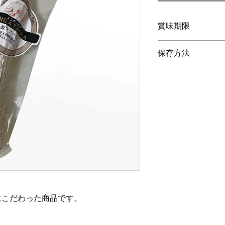
賞味期限
入荷日によって異な
保存方法
別途ご相談ください
要冷蔵
にこだわった商品です。