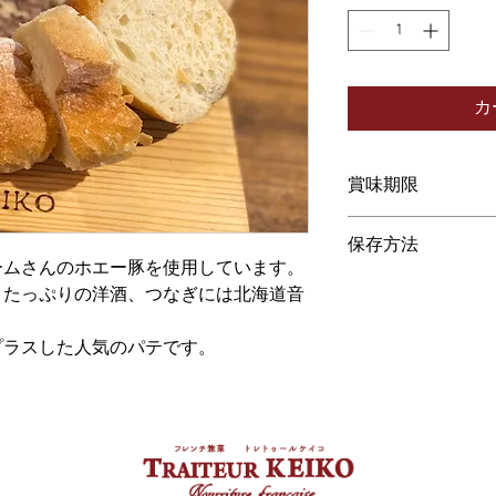
カ
賞味期限
入荷日によって異な
保存方法
別途ご相談ください
ームさんのホエー豚を使用しています。
冷蔵または冷凍で保
、たっぷりの洋酒、つなぎには北海道音
プラスした人気のパテです。