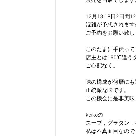
販売を当店でします
12月18.19日2日間
混雑が予想されます
ご予約をお願い致し
このたまに手伝って
店主とは180℃違
ご心配なく。
味の構成が何層にも
正統派な味です。
この機会に是非美味
keikoの
スープ，グラタン，
私は不真面目なので