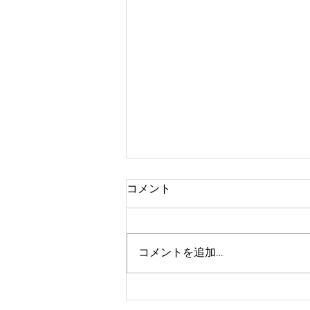
今年も咲く〜！
コメント
去年、 花が咲くのが珍しい観葉
植物サンスベリアに花が咲いた。
今年は流石に咲かないか⁉︎と半ば
コメントを追加…
諦めていたのですが…。 今日ふと
見たら、なんと花芽が！ 今年も
咲くじゃーん！ と嬉しくなって